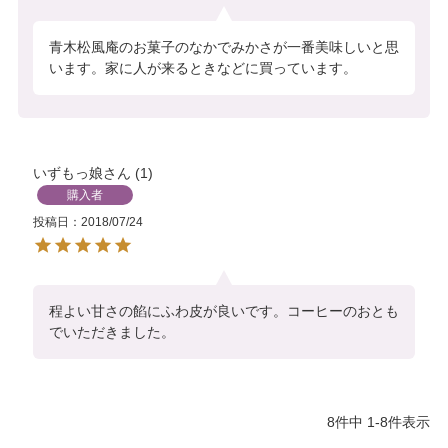
青木松風庵のお菓子のなかでみかさが一番美味しいと思
います。家に人が来るときなどに買っています。
いずもっ娘
1
購入者
投稿日
2018/07/24
程よい甘さの餡にふわ皮が良いです。コーヒーのおとも
でいただきました。
8
件中
1
-
8
件表示