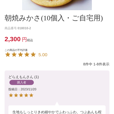
朝焼みかさ(10個入・ご自宅用)
商品番号
018010-2
2,300
税込
5.00
8
件中
1
-
8
件表示
どらえもん
1
購入者
投稿日
2023/11/20
生地もしっとりきめ細やかでふわっふわ、つぶあんも程