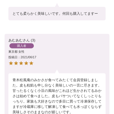
とても柔らかく美味しいです。何回も購入してますー
あむあむ
3
購入者
東京都
女性
投稿日
2021/06/17
青木松風庵のみかさが食べてみたくて会員登録しまし
た。皮も粒餡も申し分なく美味しいの一言に尽きます。
甘ったるくなく小豆の風味がこれほど生かされてるみか
さは始めて食べました。皮もパサついてなくしっとりも
っちり。家族も大好きなので多目に買って冷凍保存して
ますが冷蔵庫に移して解凍して食べても水っぽくならず
美味しさそのままなのが嬉しいです。