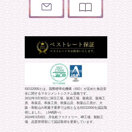
ISO22000とは、国際標準化機構（ISO）が定めた食品安
全に関するマネジメントシステム規格です。
2012年3月30日に深日工場、阪南工場、阪南店、阪南工
房、和泉店、和泉工房、秋葉山店、秋葉山工房が、大
阪・和歌山の和菓子業界では初となるISO22000を認証取
得しました。（JAB調べ）
2024年3月8日、月化粧ファクトリー、岬工場、製餡工
場、品質管理室にて認証取得を更新しています。