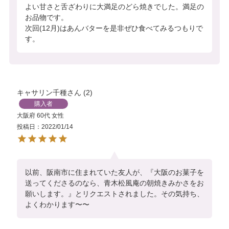
よい甘さと舌ざわりに大満足のどら焼きでした。満足の
お品物です。

次回(12月)はあんバターを是非ぜひ食べてみるつもりで
す。
キャサリン千種
2
購入者
大阪府
60代
女性
投稿日
2022/01/14
以前、阪南市に住まれていた友人が、『大阪のお菓子を
送ってくださるのなら、青木松風庵の朝焼きみかさをお
願いします。』とリクエストされました。その気持ち、
よくわかります〜〜