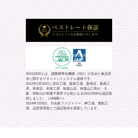
ISO22000とは、国際標準化機構（ISO）が定めた食品安
全に関するマネジメントシステム規格です。
2012年3月30日に深日工場、阪南工場、阪南店、阪南工
房、和泉店、和泉工房、秋葉山店、秋葉山工房が、大
阪・和歌山の和菓子業界では初となるISO22000を認証取
得しました。（JAB調べ）
2024年3月8日、月化粧ファクトリー、岬工場、製餡工
場、品質管理室にて認証取得を更新しています。