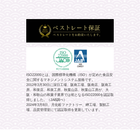
ISO22000とは、国際標準化機構（ISO）が定めた食品安
全に関するマネジメントシステム規格です。
2012年3月30日に深日工場、阪南工場、阪南店、阪南工
房、和泉店、和泉工房、秋葉山店、秋葉山工房が、大
阪・和歌山の和菓子業界では初となるISO22000を認証取
得しました。（JAB調べ）
2024年3月8日、月化粧ファクトリー、岬工場、製餡工
場、品質管理室にて認証取得を更新しています。