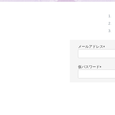
メールアドレス
(
必
須
仮パスワード
)
(
必
須
)