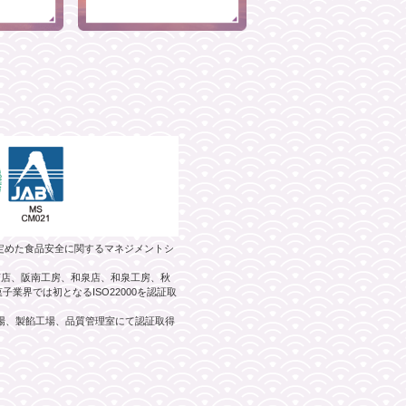
）が定めた食品安全に関するマネジメントシ
阪南店、阪南工房、和泉店、和泉工房、秋
業界では初となるISO22000を認証取
工場、製餡工場、品質管理室にて認証取得