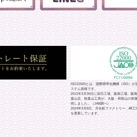
ISO22000とは、国際標準化機構（ISO
ステム規格です。
2012年3月30日に深日工場、阪南工場、
葉山店、秋葉山工房が、大阪・和歌山の和菓子
得しました。（JAB調べ）
2024年3月8日、月化粧ファクトリー、岬
を更新しています。