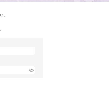
い。
い。