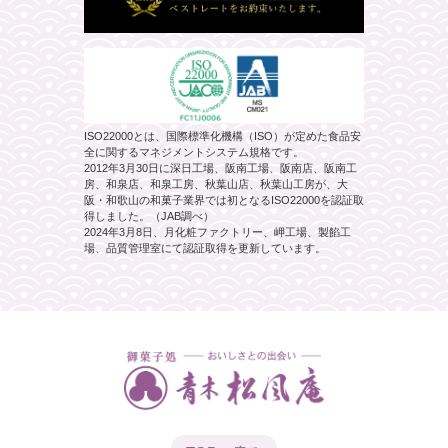
ISO22000とは、国際標準化機構（ISO）が定めた食品安
全に関するマネジメントシステム規格です。
2012年3月30日に深日工場、阪南工場、阪南店、阪南工
房、和泉店、和泉工房、秋葉山店、秋葉山工房が、大
阪・和歌山の和菓子業界では初となるISO22000を認証取
得しました。（JAB調べ）
2024年3月8日、月化粧ファクトリー、岬工場、製餡工
場、品質管理室にて認証取得を更新しています。