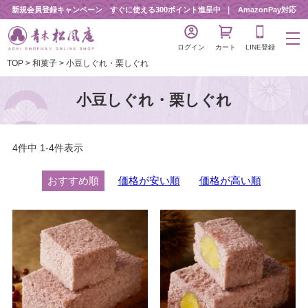
新規会員登録キャンペーン すぐに使える300ポイント進呈中
AmazonPay対応
ログイン
カート
LINE登録
TOP
和菓子
小豆しぐれ・栗しぐれ
小豆しぐれ・栗しぐれ
4
件中
1
-
4
件表示
おすすめ順
価格が安い順
価格が高い順