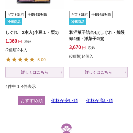
ギフト対応
手提げ袋対応
ギフト対応
手提げ袋対応
冷蔵商品
冷蔵商品
しぐれ 2本入(小豆１・栗1)
和洋菓子詰合せ(しぐれ・焼饅
頭4種・洋菓子2種)
1,360
税込
3,670
税込
(2種類)2本入
(8種類)14個入
5.00
詳しくはこちら
詳しくはこちら
4
件中
1
-
4
件表示
おすすめ順
価格が安い順
価格が高い順