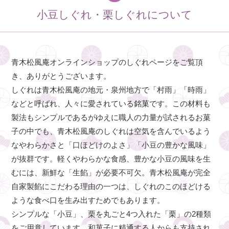
小豆しぐれ・栗しぐれについて
青木松風庵オンラインショップのしぐれページをご覧頂
き、ありがとうございます。
しぐれは青木松風庵の地元・泉州地方で「村雨」「時雨」
などと呼ばれ、人々に愛されている銘菓です。この材料も
製法もシンプルであるがゆえに職人の力量が試されるお菓
子の中でも、青木松風庵のしぐれは空気を含んでいるよう
なやわらかさと「口ほどけのよさ」「小豆の豊かな風味」
が抜群です。軽くやわらかな食感、豊かな小豆の風味を生
むには、新鮮な「生餡」が必要不可欠。青木松風庵が完全
自家製餡にこだわる理由の一つは、しぐれのこのほどける
ような食べ口を生み出すためでもあります。
シンプルな「小豆」、栗を丸ごと4つ入れた「栗」の2種類
をご用意しています。和菓子に精通する人からも支持され