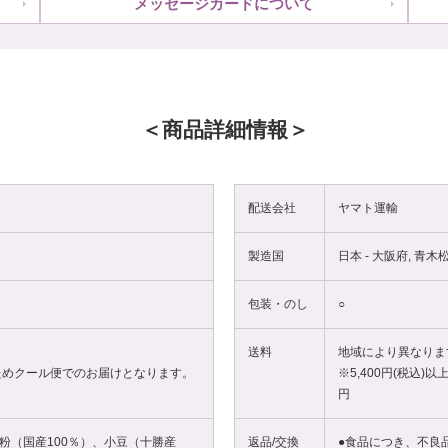
メッセージカードについて
商品詳細情報
配送会社
ヤマト運輸
製造国
日本 - 大阪府, 青
包装・のし
○
送料
地域により異なりま
ためクール便でのお届けとなります。
※5,400円(税込)
円
粉（国産100％）、小豆（十勝産
返品/交換
●食品につき、不良