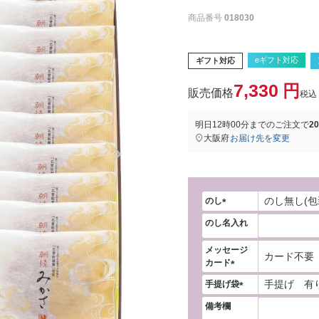
商品番号
018030
eギフト対応
ギフト対応
7,330
税込
明日
12時00分
までのご注文で
2
大阪府
お届け先を変更
のし
(
のし名入れ
必
須
メッセージ
)
カード
(
手提げ袋
必
(
須
備考欄
必
)