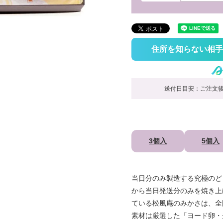
須
)
住所を知らない相手
送付日目安：ご注文後
3個入
5個入
当日分のみ製造する究極のど
から当日発送分のみを焼き上
ている松風庵のみかさは、全
素材は厳選した「ヨード卵・