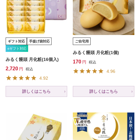
ギフト対応
手提げ袋対応
ご自宅用
eギフト対応
みるく饅頭 月化粧(1個)
みるく饅頭 月化粧(16個入)
170
税込
2,720
税込
4.96
4.92
詳しくはこちら
詳しくはこちら