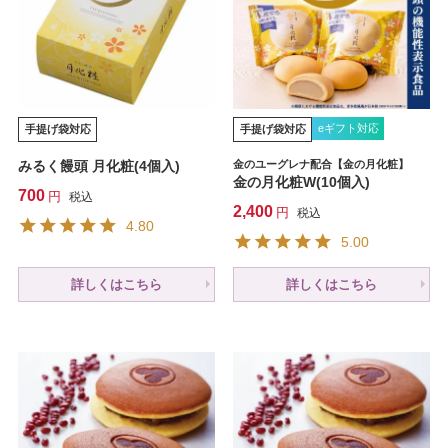
eギフト対応
手提げ袋対応
手提げ袋対応
みるく饅頭 月化粧(4個入)
金のユーグレナ配合【金の月化粧】
金の月化粧W(10個入)
700
税込
2,400
税込
4.80
5.00
詳しくはこちら
詳しくはこちら