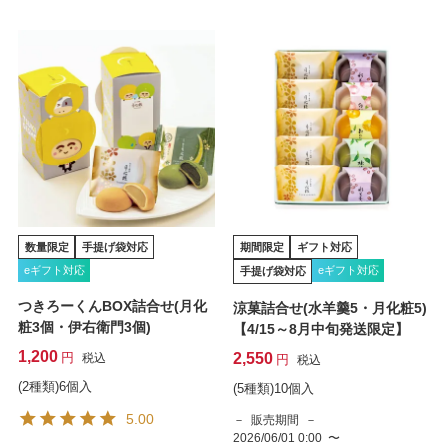
数量限定
手提げ袋対応
期間限定
ギフト対応
eギフト対応
eギフト対応
手提げ袋対応
つきろーくんBOX詰合せ(月化
涼菓詰合せ(水羊羹5・月化粧5)
粧3個・伊右衛門3個)
【4/15～8月中旬発送限定】
1,200
2,550
税込
税込
(2種類)6個入
(5種類)10個入
5.00
販売期間
2026/06/01 0:00
〜