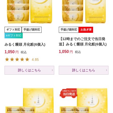
ギフト対応
手提げ袋対応
手提げ袋対応
お急ぎ便
eギフト対応
【12時までのご注文で当日発
送】みるく饅頭 月化粧(6個入)
みるく饅頭 月化粧(6個入)
1,050
1,050
税込
税込
4.85
詳しくはこちら
詳しくはこちら