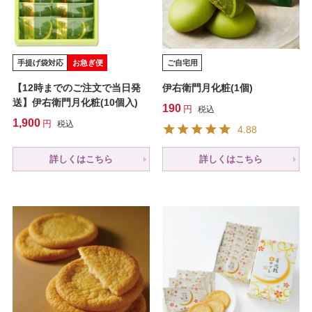
手提げ袋対応
お急ぎ便
ご自宅用
【12時までのご注文で当日発
伊右衛門月化粧(1個)
送】伊右衛門月化粧(10個入)
190
税込
1,900
税込
4.88
詳しくはこちら
詳しくはこちら