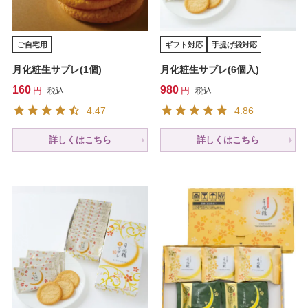
ご自宅用
ギフト対応
手提げ袋対応
月化粧生サブレ(1個)
月化粧生サブレ(6個入)
160
980
税込
税込
4.47
4.86
詳しくはこちら
詳しくはこちら