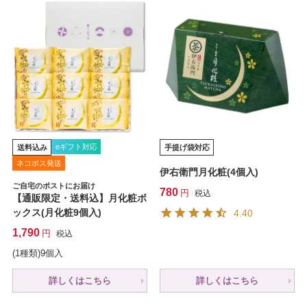
eギフト対応
送料込み
手提げ袋対応
ネコポス発送
伊右衛門月化粧(4個入)
ご自宅のポストにお届け
780
税込
【通販限定・送料込】月化粧ボ
ックス(月化粧9個入)
4.40
1,790
税込
(1種類)9個入
詳しくはこちら
詳しくはこちら