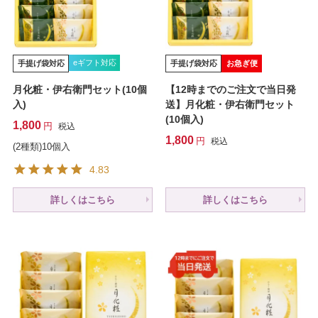
eギフト対応
手提げ袋対応
手提げ袋対応
お急ぎ便
月化粧・伊右衛門セット(10個
【12時までのご注文で当日発
入)
送】月化粧・伊右衛門セット
(10個入)
1,800
税込
1,800
税込
(2種類)10個入
4.83
詳しくはこちら
詳しくはこちら