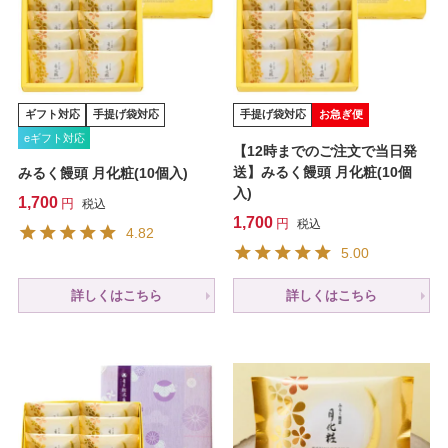
ギフト対応
手提げ袋対応
手提げ袋対応
お急ぎ便
eギフト対応
【12時までのご注文で当日発
送】みるく饅頭 月化粧(10個
みるく饅頭 月化粧(10個入)
入)
1,700
税込
1,700
税込
4.82
5.00
詳しくはこちら
詳しくはこちら