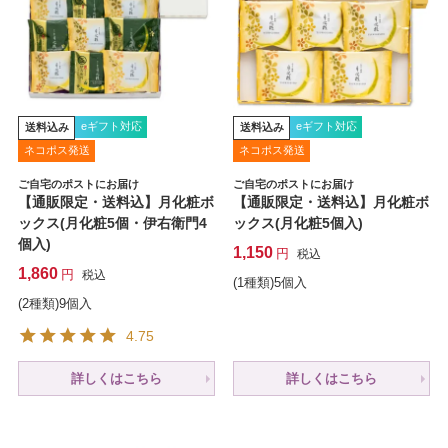
eギフト対応
eギフト対応
送料込み
送料込み
ネコポス発送
ネコポス発送
ご自宅のポストにお届け
ご自宅のポストにお届け
【通販限定・送料込】月化粧ボ
【通販限定・送料込】月化粧ボ
ックス(月化粧5個・伊右衛門4
ックス(月化粧5個入)
個入)
1,150
税込
1,860
税込
(1種類)5個入
(2種類)9個入
4.75
詳しくはこちら
詳しくはこちら