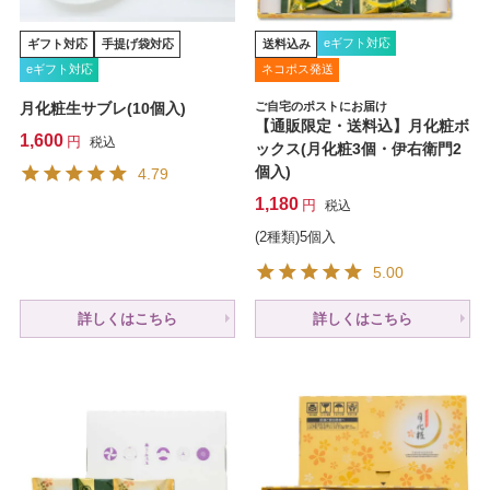
eギフト対応
ギフト対応
手提げ袋対応
送料込み
eギフト対応
ネコポス発送
月化粧生サブレ(10個入)
ご自宅のポストにお届け
【通販限定・送料込】月化粧ボ
1,600
税込
ックス(月化粧3個・伊右衛門2
個入)
4.79
1,180
税込
(2種類)5個入
5.00
詳しくはこちら
詳しくはこちら