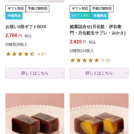
ギフト対応
手提げ袋対応
ギフト対応
手提げ袋対応
eギフト対応
冷蔵商品
冷蔵商品
お祝い2段ギフトBOX
銘菓詰合せ(月化粧・伊右衛
門・月化粧生サブレ・みかさ)
2,760
税込
2,920
税込
(4種類)9個入
(4種類)14個入
4.67
5.00
詳しくはこちら
詳しくはこちら