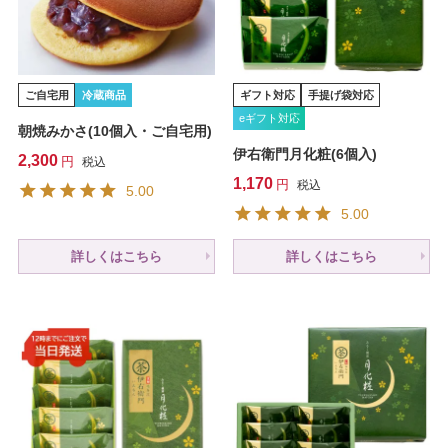
ご自宅用
冷蔵商品
ギフト対応
手提げ袋対応
eギフト対応
朝焼みかさ(10個入・ご自宅用)
伊右衛門月化粧(6個入)
2,300
税込
1,170
税込
5.00
5.00
詳しくはこちら
詳しくはこちら