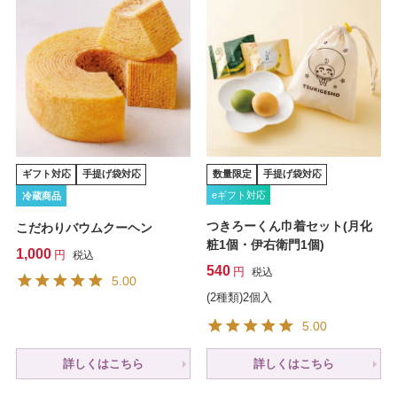
ギフト対応
手提げ袋対応
数量限定
手提げ袋対応
eギフト対応
冷蔵商品
つきろーくん巾着セット(月化
こだわりバウムクーヘン
粧1個・伊右衛門1個)
1,000
税込
540
税込
5.00
(2種類)2個入
5.00
詳しくはこちら
詳しくはこちら