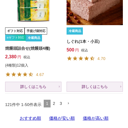
ギフト対応
手提げ袋対応
冷蔵商品
eギフト対応
冷蔵商品
しぐれ(1本・小豆)
焼饅頭詰合せ(焼饅頭4種)
500
税込
2,380
税込
4.70
(4種類)12個入
4.67
詳しくはこちら
詳しくはこちら
1
2
3
121
件中
1
-
50
件表示
おすすめ順
価格が安い順
価格が高い順