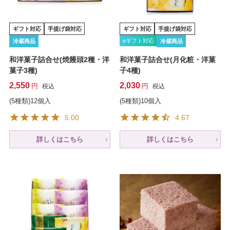
ギフト対応
手提げ袋対応
ギフト対応
手提げ袋対応
eギフト対応
冷蔵商品
冷蔵商品
和洋菓子詰合せ(焼饅頭2種・洋
和洋菓子詰合せ(月化粧・洋菓
菓子3種)
子4種)
2,550
2,030
税込
税込
(5種類)12個入
(5種類)10個入
5.00
4.67
詳しくはこちら
詳しくはこちら