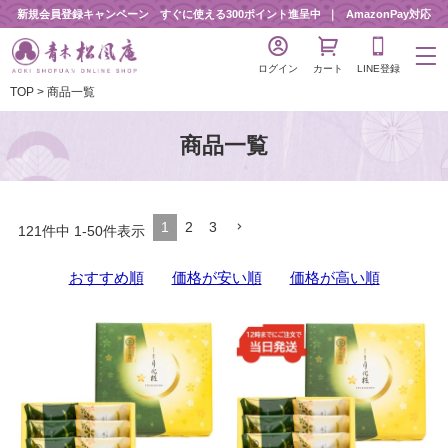
新規会員登録キャンペーン すぐに使える300ポイント進呈中
AmazonPay対応
ログイン
カート
LINE登録
TOP
商品一覧
商品一覧
1
2
3
121
件中
1
-
50
件表示
おすすめ順
価格が安い順
価格が高い順