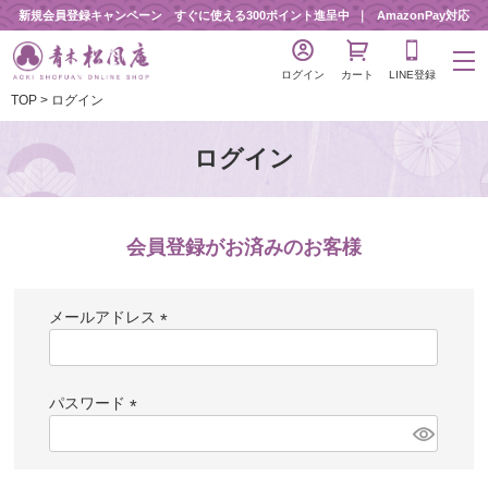
新規会員登録キャンペーン すぐに使える300ポイント進呈中
AmazonPay対応
ログイン
カート
LINE登録
TOP
ログイン
ログイン
会員登録がお済みのお客様
メールアドレス
(
必
須
パスワード
)
(
必
須