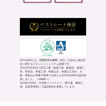
ISO22000とは、国際標準化機構（ISO）が定めた食品安
全に関するマネジメントシステム規格です。
2012年3月30日に深日工場、阪南工場、阪南店、阪南工
房、和泉店、和泉工房、秋葉山店、秋葉山工房が、大
阪・和歌山の和菓子業界では初となるISO22000を認証取
得しました。（JAB調べ）
2024年3月8日、月化粧ファクトリー、岬工場、製餡工
場、品質管理室にて認証取得を更新しています。