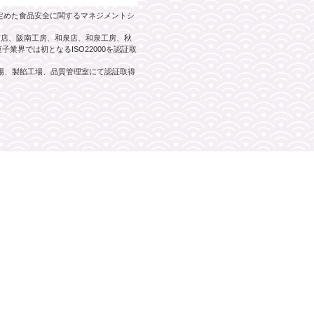
）が定めた食品安全に関するマネジメントシ
阪南店、阪南工房、和泉店、和泉工房、秋
業界では初となるISO22000を認証取
工場、製餡工場、品質管理室にて認証取得