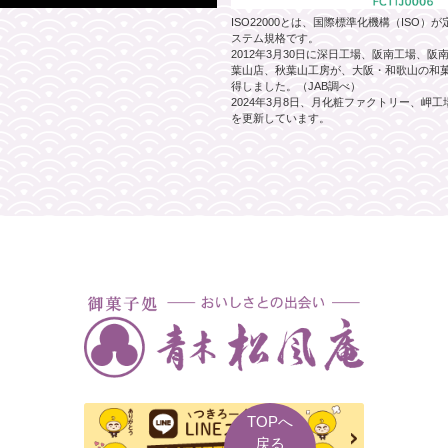
ISO22000とは、国際標準化機構（ISO
ステム規格です。
2012年3月30日に深日工場、阪南工場、
葉山店、秋葉山工房が、大阪・和歌山の和菓子
得しました。（JAB調べ）
2024年3月8日、月化粧ファクトリー、岬
を更新しています。
TOPへ
戻る