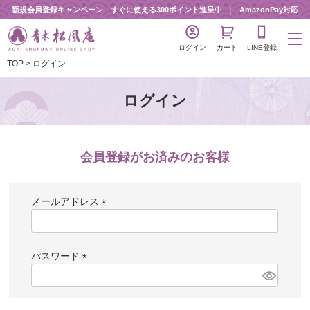
新規会員登録キャンペーン すぐに使える300ポイント進呈中
AmazonPay対応
ログイン
カート
LINE登録
TOP
ログイン
ログイン
会員登録がお済みのお客様
メールアドレス
(
必
須
パスワード
)
(
必
須