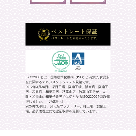
ISO22000とは、国際標準化機構（ISO）が定めた食品安
全に関するマネジメントシステム規格です。
2012年3月30日に深日工場、阪南工場、阪南店、阪南工
房、和泉店、和泉工房、秋葉山店、秋葉山工房が、大
阪・和歌山の和菓子業界では初となるISO22000を認証取
得しました。（JAB調べ）
2024年3月8日、月化粧ファクトリー、岬工場、製餡工
場、品質管理室にて認証取得を更新しています。