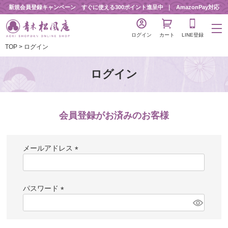
新規会員登録キャンペーン すぐに使える300ポイント進呈中
AmazonPay対応
ログイン
カート
LINE登録
TOP
ログイン
ログイン
会員登録がお済みのお客様
メールアドレス
(
必
須
パスワード
)
(
必
須