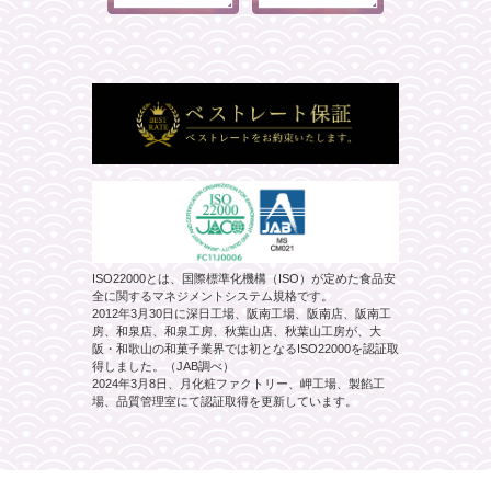
ISO22000とは、国際標準化機構（ISO）が定めた食品安
全に関するマネジメントシステム規格です。
2012年3月30日に深日工場、阪南工場、阪南店、阪南工
房、和泉店、和泉工房、秋葉山店、秋葉山工房が、大
阪・和歌山の和菓子業界では初となるISO22000を認証取
得しました。（JAB調べ）
2024年3月8日、月化粧ファクトリー、岬工場、製餡工
場、品質管理室にて認証取得を更新しています。