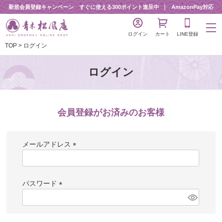
新規会員登録キャンペーン すぐに使える300ポイント進呈中
AmazonPay対応
ログイン
カート
LINE登録
TOP
ログイン
ログイン
会員登録がお済みのお客様
メールアドレス
(
必
須
パスワード
)
(
必
須