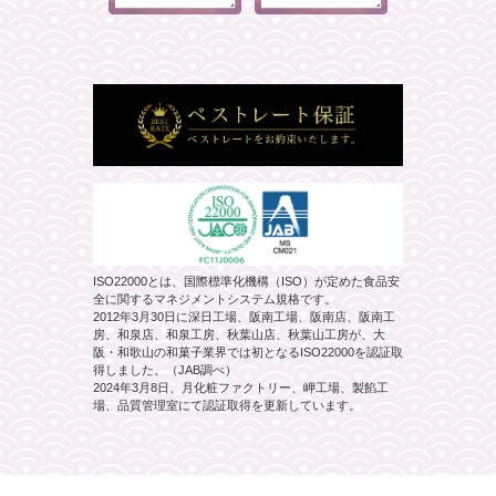
ISO22000とは、国際標準化機構（ISO）が定めた食品安
全に関するマネジメントシステム規格です。
2012年3月30日に深日工場、阪南工場、阪南店、阪南工
房、和泉店、和泉工房、秋葉山店、秋葉山工房が、大
阪・和歌山の和菓子業界では初となるISO22000を認証取
得しました。（JAB調べ）
2024年3月8日、月化粧ファクトリー、岬工場、製餡工
場、品質管理室にて認証取得を更新しています。