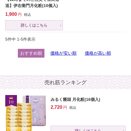
送】伊右衛門月化粧(10個入)
1,900
税込
詳しくはこちら
5
件中
1
-
5
件表示
おすすめ順
価格が安い順
価格が高い順
売れ筋ランキング
みるく饅頭 月化粧(16個入)
2,720
税込
詳しくはこちら