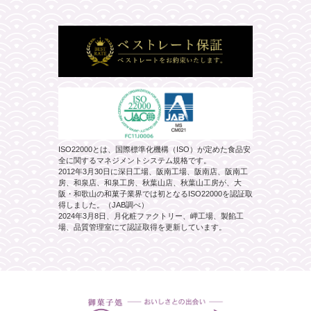
ISO22000とは、国際標準化機構（ISO）が定めた食品安
全に関するマネジメントシステム規格です。
2012年3月30日に深日工場、阪南工場、阪南店、阪南工
房、和泉店、和泉工房、秋葉山店、秋葉山工房が、大
阪・和歌山の和菓子業界では初となるISO22000を認証取
得しました。（JAB調べ）
2024年3月8日、月化粧ファクトリー、岬工場、製餡工
場、品質管理室にて認証取得を更新しています。