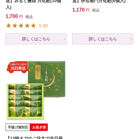
送】みるく饅頭 月化粧(10個
送】伊右衛門月化粧(6個入)
入)
1,170
税込
1,700
税込
5.00
詳しくはこちら
詳しくはこちら
手提げ袋対応
お急ぎ便
【12時までのご注文で当日発