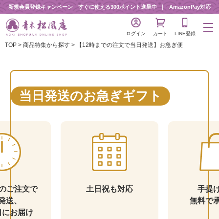
新規会員登録キャンペーン すぐに使える300ポイント進呈中
AmazonPay対応
ログイン
カート
LINE登録
TOP
商品特集から探す
【12時までの注文で当日発送】お急ぎ便
当日発送のお急ぎギフト
でのご注文で
土日祝も対応
手提
発送、
無料で
日にお届け