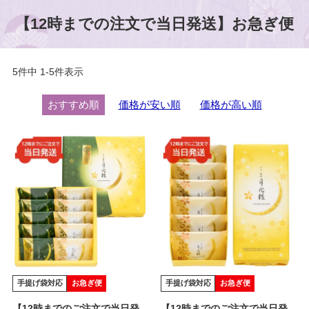
【12時までの注文で当日発送】お急ぎ便
5
件中
1
-
5
件表示
おすすめ順
価格が安い順
価格が高い順
手提げ袋対応
お急ぎ便
手提げ袋対応
お急ぎ便
【12時までのご注文で当日発
【12時までのご注文で当日発